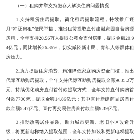
（一）租购并举支持缴存人解决住房问题情况
1.支持
租赁住房提取。
简化租房提取流程，持续推广逐
月“冲还房租”便民举措，推出
租赁提取直付建融家园自营房源
房租
，全年
支持
20.56万人
提取公积金支付房租
，
提取
金额20.9
4亿元，同比增长26.35%
，切实减轻
新市民、青年人等群体
租
房压力
。
2.
助力提振住房消费。
精准降低家庭购房资金门槛，
推出
代际互助购房提取
，
全年支持代际互助购房提取
金
额9635.2万
元。
持续优化
购房直付首付款
提取
方式，
全年支持直
付购房首
付款
7700笔，提取金额14.86亿元；其中
直付
新建商品房
首付
款金额5.47亿元
、
直付再交易住房首付款金额9.39亿元。
3.
推动改善居住品质。
助力城市更新、老旧小区改造升
级，将更新电梯纳入提取范围，全年
支持加装和更新电梯提取