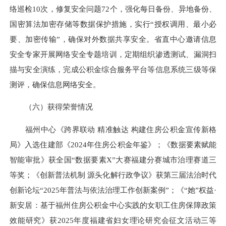
络巡检10次，修复安全问题72个，
强化
每日备份、异地备份、
国密算法加密存储等数据保护措施
，实行
“授权调用、最小必
要、加密传输”
，确保
对外数据共享安全。
省直中心
邀请信息
安全专家开展网络安全专题培训，定期组织渗透测试、漏洞扫
描与安全演练，完成公积金综合服务平台等信息系统三级等保
测评，确保信息网络安全
。
（六）获得荣誉情况
福州中心《跨界联动 精准触达 构建住房公积金宣传新格
局》入选住建部《2024年住房公积金年鉴》；
《数据要素赋能
智能审批》获全国“数据要素X”大赛福建分赛城市治理赛道三
等奖；《创新普法机制 源头化解行政争议》获第三届法治时代
创新论坛
“2025年普法与依法治理工作创新案例”；
《“她”权益·
新安居：基于福州住房公积金中心实践的女职工住房保障政策
效能研究》获2025年度福建省妇女理论研究会征文活动三等