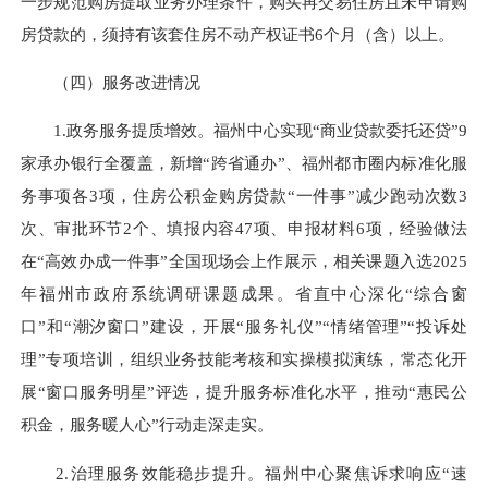
一步规范购房提取业务办理条件，
购买再交易住房且未申请购
房贷款的，须持有该套住房不动产权证书6个月（含）以上。
（四）服务改进情况
1.
政务服务
提质增效。
福州中心实现“商业贷款委托还贷”9
家承办银行全覆盖，新增“跨省通办”、福州都市圈内标准化服
务事项各3项，住房公积金购房贷款“一件事”减少跑动次数3
次、审批环节2个、填报内容47项、申报材料6项，
经验做法
在“高效办成一件事”全国现场会上作展示
，相关课题
入选2025
年福州市政府系统调研课题成果
。
省直中心
深化“综合窗
口”和“潮汐窗口”建设，
开展“服务礼仪”“情绪管理”“投诉处
理”专项培训
，组织
业务技能考核
和实操
模拟演练，常态化开
展“窗口服务明星”评选，提升服务标准化水平，推动“惠民公
积金，服务暖人心”行动走深走实。
2.
治理服务效能
稳步提升
。
福州中心聚焦诉求响应“速