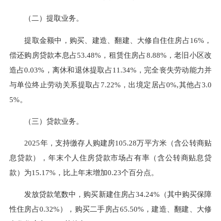
（二）提取业务。
提取金额中，购买、建造、翻建、大修自住住房占16%，
偿还购房贷款本息占53.48%，租赁住房占8.88%，老旧小区改
造占0.03%，离休和退休提取占11.34%，完全丧失劳动能力并
与单位终止劳动关系提取占7.22%，出境定居占0%,其他占3.0
5%。
（三）贷款业务
。
2025年，支持缴存人购建房105.28万平方米（含公转商贴
息贷款），年末个人住房贷款市场占有率（含公转商贴息贷
款）为15.17%，比上年末增
加
0.23个百分点。
发放贷款笔数中，购买新建住房占34.24%（其中购买保障
性住房占0.32%），购买二手房占65.50%，建造、翻建、大修