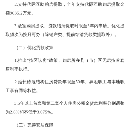
2.支持代际互助购房提取，
全年支持代际互助购房提取
金
额9635.2万元。
3.
放宽购房提取、贷款结清提取时限至3年内申请。优化提
取频次为按月可办（
除销户类、提前结清贷款类提取外
）。
（二）
优化贷款政策
1.
推出“按区认房”政策，
购房所在县（市）区无房按首套
房利率执行。
2.
延长砖混结构住房贷款年限至
50年
。
异地
职工
与本地职
工
享有同等权益
。
3.
5年以上首套和第二套个人住房公积金贷款利率分别调整
为2.6%和不低于3.075%
。
（
三
）
完善安居保障