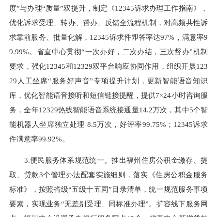
度”与办理“质量”双提升，制定《12345诉求办理工作指南》，
优化诉求受理、转办、督办、反馈全流程机制，对高频共性诉
求靠前服务、批量化解，12345诉求件即答率达97%，满意率9
9.99%。省直中心
贯彻
“一次办好，二次办结，三次督办”机制
要求，强化12345和12329双平台响应协同作用，组织开展123
29人工坐席“服务好声音”专项提升计划
，
更新智能语音知识
库，优化智能语音接听和短信链接提醒，
提供
7×24小时咨询服
务
，全年
12329热线智能语音系统接通量14.2万次
，其中
5个智
能机器人坐席
独立处理
8.5万次
，
好评率99.75%
；
12345诉求
件满意率99.92%
。
3.
便民服务体系规范统一
。
推出福州住房公积金缴存、提
取、贷款3
个管理办法配套
实施细
则
，
落实《住房公积金服务
标准》，
按照
省
级
“五级十五同”目录清单，统一规范服务事项
要素
，
实现
业务“无差别受理、同标准办理”。
扩容线下服务网