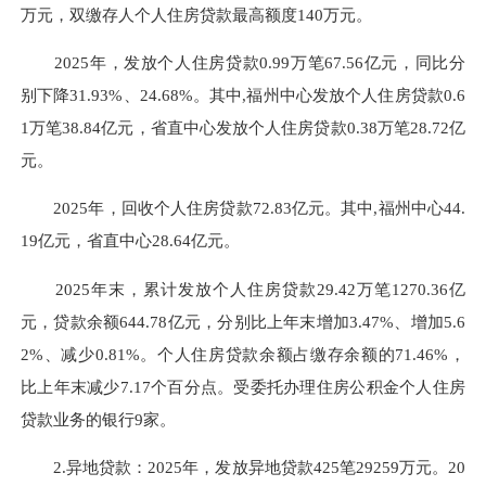
万元，双缴存人个人住房贷款最高额度140万元。
2025年，发放个人住房贷款
0.99
万笔
67.56
亿元，同比分
别
下降
31.93
%、
24.68
%。其中,福州中心发放个人住房贷款0.
6
1万笔
38.84
亿元，省直中心发放个人住房贷款0.
38
万笔
28.72
亿
元。
2025年，回收个人住房贷款
72.83
亿元。其中,福州中心
44.
19
亿元，省直中心
28.64
亿元。
2025年末，累计发放个人住房贷款
29.42
万笔
1270.36
亿
元，贷款余额
644.78
亿元，分别比上年末增
加
3.47
%、增
加
5.6
2
%、减少0.81%。个人住房贷款余额占缴存余额的71.46%，
比上年末减少7.17个百分点。受委托办理住房公积金个人住房
贷款业务的银行9家。
2
.
异地贷款：
2025年，发放异地贷款425笔29259万元。20