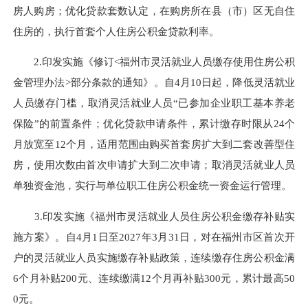
房人购房
；优化贷款套数认定，
在购房所在县（市）区无自住
住房的，执行首套个人住房公积金贷款利率。
2.印发实施
《修订<福州市灵活就业人员缴存使用住房公积
金管理办法>部分条款的通知》
。
自
4月10日起，
降低灵活就业
人员缴存门槛，
取消灵活就业人员“已参加企业职工基本养老
保险”的前置条件
；优化贷款申请条件，
累计缴存时限从24个
月放宽至12个月，适用范围由购买
首套房扩大到二套改善型住
房
，
使用次数由首次申请扩大到二次申请
；
取消灵活就业人员
单独资金池，实行与单位职工住房公积金统一资金运行管理
。
3.印发实施
《福州市灵活就业人员住房公积金缴存补贴实
施方案》
。
自4月1日至2027年3月31日，对在福州市区首次开
户的灵活就业人员实施缴存补贴政策，连续缴存住房公积金满
6个月补贴200元、连续缴满12
个
月再补贴300元，累计最高50
0元。