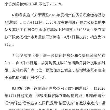
率分别调整为2.1%和不低于2.525%。
6.印发实施
《关于调整2025年度福州住房公积金缴存基数
的通知》
。
自
7月1日起
，
202
5
年度
在福州缴存住房公积金的
单
位及其职工住房公积金缴存基数上限
调整为
31053
元
；
缴存基
数下限
仍按
福州市月最低工资标准
（
4月1日起执行
）确定为
21
95
元
。
7.印发实施
《关于进一步优化住房公积金提取政策的通
知》
。
自
9
月
18
日起
，放宽购房提取和结清购房贷款提取的时
限，
支持购买车库（位）提取住房公积金
，新增
城市既有住宅
更新电梯提取住房公积金
。
8.印发
《关于调整部分住房公积金政策的通知》
，自
2026
年1月1日起实施
。
继续支持代际互助购房提取；明确申请办
理“商转公”贷款业务也同样适用“按区认房”套数认定政策；
进