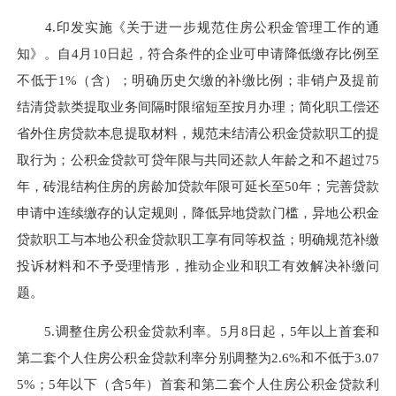
4.印发实施
《关于进一步规范住房公积金管理工作的通
知》
。
自
4月10日起，符合条件的企业可申请降低缴存比例至
不低于1%（含）；
明确
历史欠缴的补缴比例；非销户及提前
结清贷款类提取业务间隔时限缩短至按月办理；
简化职工偿还
省外住房贷款本息提取材料
，
规范未结清
公积金
贷款
职工的提
取行为
；
公积金贷款可贷年限与共同还款人年龄之和不超过75
年，砖混结构住房的房龄加贷款年限可延长至50年
；
完善贷款
申请中连续缴存
的
认定规则，降低异地贷款门槛，异地公积金
贷款职工与本地公积金贷款职工享有同等权益
；明确
规范补缴
投诉材料和不予受理情形，推动企业和职工
有效
解决补缴问
题。
5.调整住房公积金贷款利率。
5月8日起，5年以上首套和
第二套个人住房公积金贷款利率分别调整为2.6%和不低于3.07
5%；5年以下（含5年）首套和第二套个人住房公积金贷款利