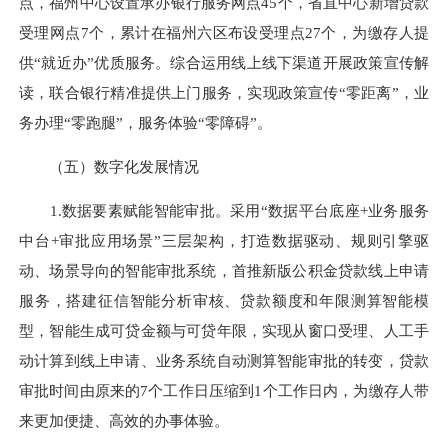
点，
福州中心设置承办银行服务网点45个，省直中心新增贷款
受理网点7个，累计在福州六区布设受理点27个，为缴存人提
供“就近办”优质服务。
综合运用线上线下渠道开展政策宣传解
读，联合银行精准提供
上门服务，实现政策宣传“零距离”，业
务办理“零跑腿”，服务体验“零障碍”。
（五）数字化发展情况
1.
数据要素赋能
智能审批。
采用“数据平台底座+业务服务
中台+审
批应用场景”三层架构，打造数据驱动、规则引擎驱
动、场景导向的智能审批系统
，首
推新版公积金贷款线上申请
服务，搭建征信智能分析审核、贷款额度和年限测算智能模
型，智能生成可贷金额与可贷年限，实现
从
窗口受理、人工手
动计算到线上申请、业务系统自动测算智能审批的转变，贷款
审批时间由原来的
7
个工作日压
缩到1个工作日内，为
缴存人
带
来更加便捷、高效的办事体验。