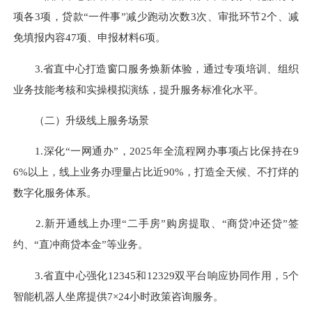
项各3项
，贷款“一件事”减少跑动次数3次、审批环节2个、减
免填报内容47项、申报材料6项。
3
.省直中心
打造
窗口服务焕新体验，通过
专项培训
、
组织
业务技能考核和实操模拟演练
，
提升服务标准化水平。
（二）
升级线上服务场景
1.
深化“一网通办”，2025年全流程网办事项占比保持在9
6%以上，线上业务办理量占比
近90
%
，
打造全天候、不打烊的
数字化服务体系
。
2.
新开通线上办理“二手房”
购房
提取、“商贷冲还贷”签
约、“直冲商贷本金”等业务。
3.省直中心
强化12345和12329双平台响应协同作用，5个
智能机器人坐席提供7×24小时政策咨询服务。