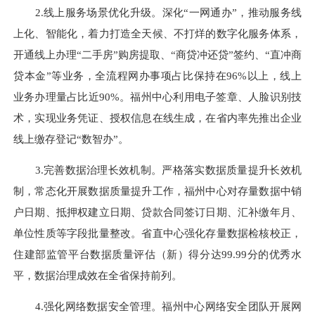
2.
线上服务场景优化升级。
深化“一网通办”，推动服务线
上化、智能化，着力打造全天候、不打烊的数字化服务体系
，
开通线上办理“二手房”
购房
提取、“商贷冲还贷”签约、“直冲商
贷本金”等业务
，
全流程网办事项占比保持在96%以上，线上
业务办理量占比
近
9
0
%。
福州中心
利用电子签章、人脸识别技
术，实现业务凭证、授权信息在线生成，
在
省内率先推出
企业
线上缴存登记“数智办”
。
3.
完善
数据治理
长效机制
。
严格落实数据质量提升长效机
制，常态化开展数据质量提升工作，福州中心对存量数据中销
户日期、抵押权建立日期、贷款合同签订日期、汇补缴年月、
单位性质等字段批量整改。省直中心
强化存量数据检核校正
，
住建部监管平台数据质量评估（新）
得
分达99.99分的优秀水
平，数据治理成效在全省保持前列。
4.
强
化
网络数据安全管理
。
福州中心网络安全团队
开展
网