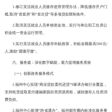
1.修订
灵活就业人员缴存使用管理办法，
降低缴存开户门
槛
,
取消“首套房”和“首次贷”等
多项贷款
限制
条件。
2.
取消灵活就业人员单独资金池，实行与单位职工住房公
积金统一资金运行管理
。
3.
实行灵活就业人员
缴存补贴政策
，补贴金额最高
500元/
人,
激励“愿缴尽缴”
。
六、服务篇：深化数字赋能，着力提增服务质效
（一）
创新
政务服务
模式
1.福州中心
实现“商业贷款委托还贷”9家承办银行全覆盖
，
支持
租赁提取直付建融家园自营房源房租
，减轻缴存人住房消
费负担。
2.福州中心
新增“跨省通办”、福州都市圈内标准化服务事